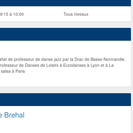
9:15 à 10:00
Tous niveaux
état de professeur de danse jazz par la Drac de Basse-Normandie.
rofesseur de Danses de Loisirs à Eurodanses à Lyon et à La
salsa à Paris
e Brehal