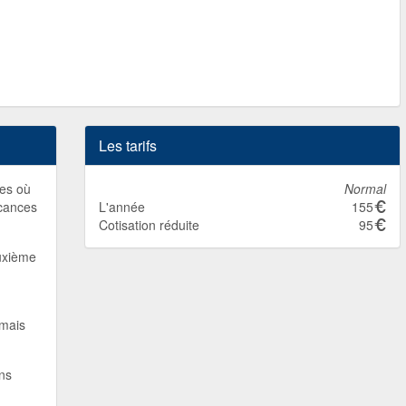
Les tarifs
nes où
Normal
acances
L'année
155
Cotisation réduite
95
euxième
 mais
ans