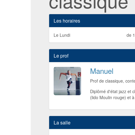
classique
Les horaires
Le Lundi
de 1
Le prof
Manuel
Prof de classique, cont
Diplômé d'état jazz et 
(lido Moulin rouge) et à
La salle