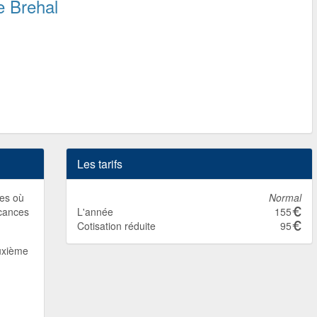
e Brehal
Les tarifs
nes où
Normal
acances
L'année
155
Cotisation réduite
95
euxième