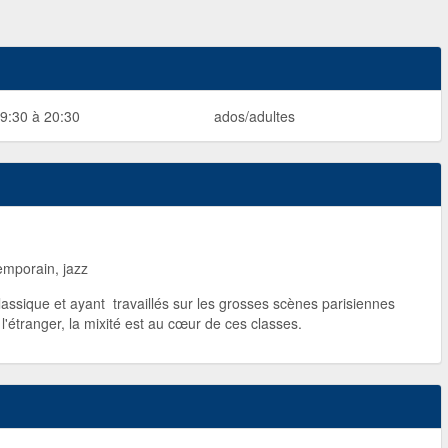
9:30 à 20:30
ados/adultes
emporain, jazz
classique et ayant travaillés sur les grosses scènes parisiennes
 l'étranger, la mixité est au cœur de ces classes.