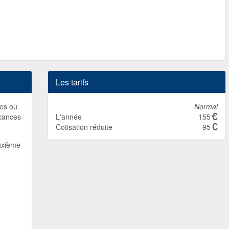
Les tarifs
nes où
Normal
acances
L'année
155
Cotisation réduite
95
euxième