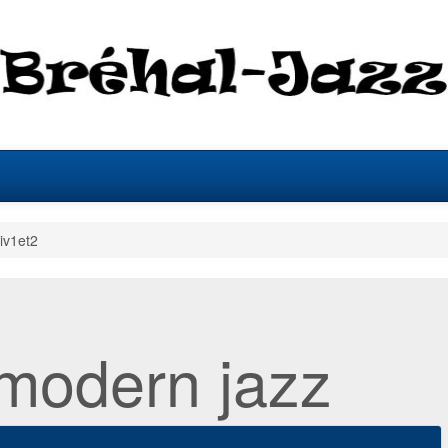
niv1et2
modern jazz