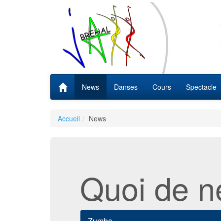
News
Danses
Cours
Spectacle
Accueil
News
Quoi de n
Zumba